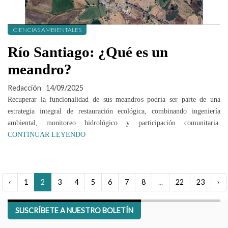
CIENCIAS AMBIENTALES
Río Santiago: ¿Qué es un
meandro?
Redacción
14/09/2025
Recuperar la funcionalidad de sus meandros podría ser parte de una
estrategia integral de restauración ecológica, combinando ingeniería
ambiental, monitoreo hidrológico y participación comunitaria.
CONTINUAR LEYENDO
‹
1
2
3
4
5
6
7
8
...
22
23
›
SUSCRÍBETE A NUESTRO BOLETÍN