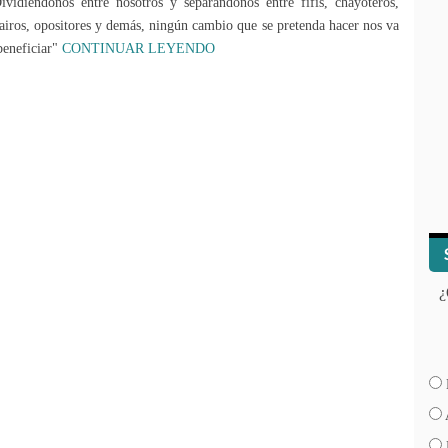
ividiéndonos entre nosotros y separándonos entre fifís, chayoteros,
airos, opositores y demás, ningún cambio que se pretenda hacer nos va
beneficiar"
CONTINUAR LEYENDO
¿