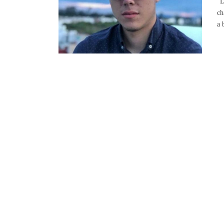
"D
ch
a 