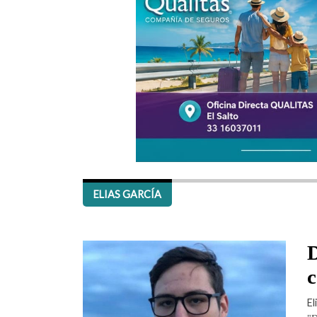
ELIAS GARCÍA
D
c
El