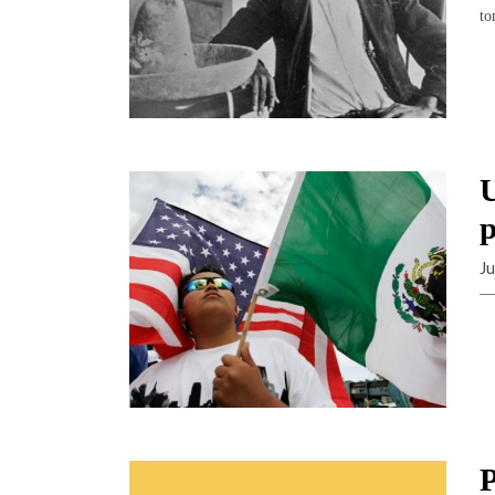
to
U
Ju
— 
P