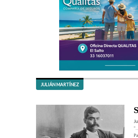
JULIÁN MARTÍNEZ
S
Ju
".
Pa