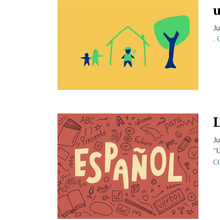
u
Ju
.
L
Ju
"U
C