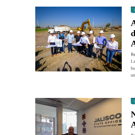
A
d
R
La
ba
un
N
A