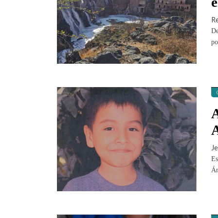
e
R
De
po
A
A
Je
Es
Án