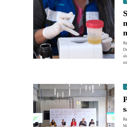
S
n
m
R
De
al
ni
P
s
R
Má