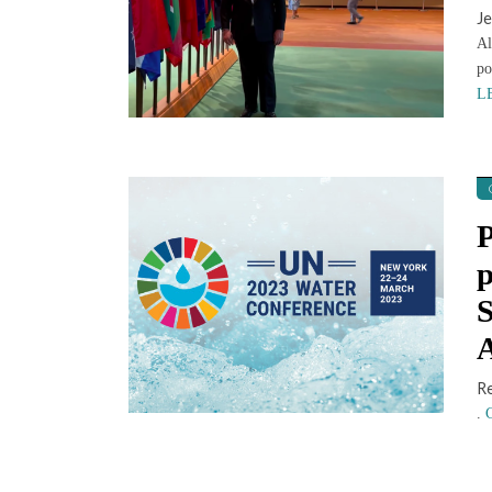
Je
Al
po
L
P
p
S
R
.