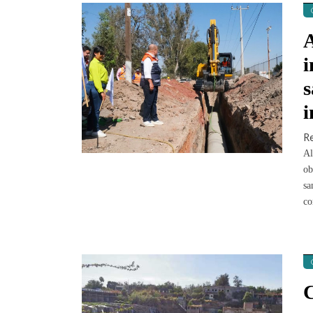
A
i
s
i
R
Al
ob
sa
co
C