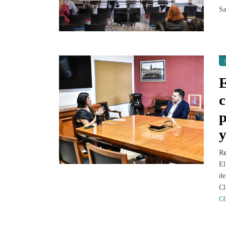
Sa
E
c
p
y
R
El
de
Cl
C