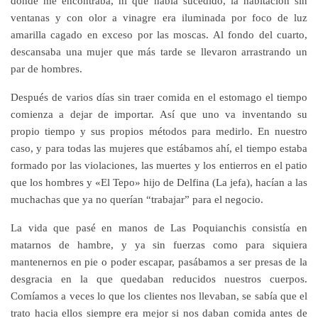
donde me encontraba, ni que había sucedido, la habitación sin
ventanas y con olor a vinagre era iluminada por foco de luz
amarilla cagado en exceso por las moscas. Al fondo del cuarto,
descansaba una mujer que más tarde se llevaron arrastrando un
par de hombres.
Después de varios días sin traer comida en el estomago el tiempo
comienza a dejar de importar. Así que uno va inventando su
propio tiempo y sus propios métodos para medirlo. En nuestro
caso, y para todas las mujeres que estábamos ahí, el tiempo estaba
formado por las violaciones, las muertes y los entierros en el patio
que los hombres y «El Tepo» hijo de Delfina (La jefa), hacían a las
muchachas que ya no querían “trabajar” para el negocio.
La vida que pasé en manos de Las Poquianchis consistía en
matarnos de hambre, y ya sin fuerzas como para siquiera
mantenernos en pie o poder escapar, pasábamos a ser presas de la
desgracia en la que quedaban reducidos nuestros cuerpos.
Comíamos a veces lo que los clientes nos llevaban, se sabía que el
trato hacia ellos siempre era mejor si nos daban comida antes de