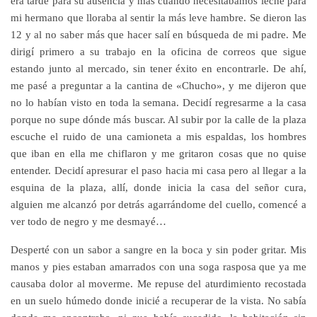
era tarde para su ausencia y más cuando necesitábamos leche para
mi hermano que lloraba al sentir la más leve hambre. Se dieron las
12 y al no saber más que hacer salí en búsqueda de mi padre. Me
dirigí primero a su trabajo en la oficina de correos que sigue
estando junto al mercado, sin tener éxito en encontrarle. De ahí,
me pasé a preguntar a la cantina de «Chucho», y me dijeron que
no lo habían visto en toda la semana. Decidí regresarme a la casa
porque no supe dónde más buscar. Al subir por la calle de la plaza
escuche el ruido de una camioneta a mis espaldas, los hombres
que iban en ella me chiflaron y me gritaron cosas que no quise
entender. Decidí apresurar el paso hacia mi casa pero al llegar a la
esquina de la plaza, allí, donde inicia la casa del señor cura,
alguien me alcanzó por detrás agarrándome del cuello, comencé a
ver todo de negro y me desmayé…
Desperté con un sabor a sangre en la boca y sin poder gritar. Mis
manos y pies estaban amarrados con una soga rasposa que ya me
causaba dolor al moverme. Me repuse del aturdimiento recostada
en un suelo húmedo donde inicié a recuperar de la vista. No sabía