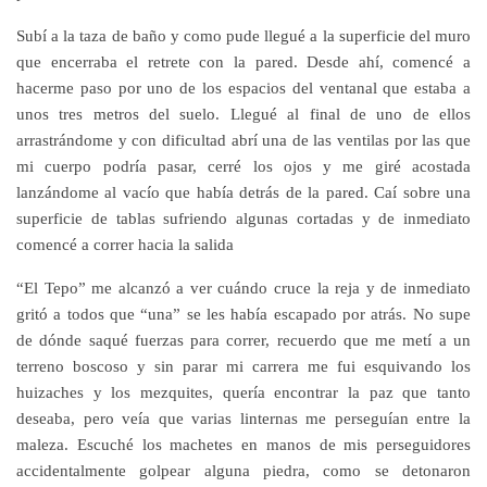
Subí a la taza de baño y como pude llegué a la superficie del muro
que encerraba el retrete con la pared. Desde ahí, comencé a
hacerme paso por uno de los espacios del ventanal que estaba a
unos tres metros del suelo. Llegué al final de uno de ellos
arrastrándome y con dificultad abrí una de las ventilas por las que
mi cuerpo podría pasar, cerré los ojos y me giré acostada
lanzándome al vacío que había detrás de la pared. Caí sobre una
superficie de tablas sufriendo algunas cortadas y de inmediato
comencé a correr hacia la salida
“El Tepo” me alcanzó a ver cuándo cruce la reja y de inmediato
gritó a todos que “una” se les había escapado por atrás. No supe
de dónde saqué fuerzas para correr, recuerdo que me metí a un
terreno boscoso y sin parar mi carrera me fui esquivando los
huizaches y los mezquites, quería encontrar la paz que tanto
deseaba, pero veía que varias linternas me perseguían entre la
maleza. Escuché los machetes en manos de mis perseguidores
accidentalmente golpear alguna piedra, como se detonaron