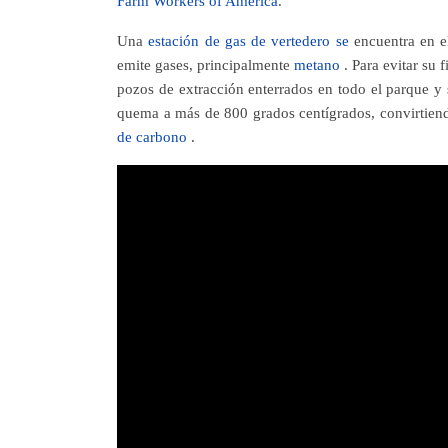
Farm Workers of America
.
Una
estación de gas de vertedero se
encuentra en e
emite gases, principalmente
metano
. Para evitar su 
pozos de extracción enterrados en todo el parque y 
quema a más de 800 grados centígrados, convirtie
de carbono
.