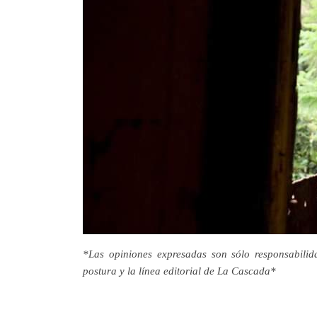
*Las opiniones expresadas son sólo responsabilid
postura y la línea editorial de La Cascada*