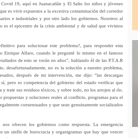
 Covid 19, aquí en Juanacatlán y El Salto los niños y jóvenes
que es vivir expuestos a la excesiva contaminación del corredor
sarios e industriales y por otro lado los gobiernos. Nosotros al
ago es el epicentro de la crisis ambiental y de salud que vivimos
initivo para solucionar este problema?, para responder esta
sco Enrique Alfaro, cuando le pregunté lo mismo en el famoso
esultados de esto se verán en años”, hablando él de las P.T.A.R
sto, desafortunadamente, no es la solución a nuestro problema,
pesados, después de mi intervención, me dijo: “las descargas
 sí, pero es competencia del gobierno del estado verificar que
 y trate sus residuos tóxicos, y sobre todo, no los arrojen al río.
 propuestas y soluciones reales al conflicto, programas para el
o, legalmente consensuados y que sean genuinamente socializados
e nos ofrecen los gobiernos como respuesta. La emergencia
en un sinfín de burocracia y organigramas que hay que vencer