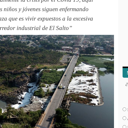
os niños y jóvenes siguen enfermando
za que es vivir expuestos a la excesiva
redor industrial de El Salto
¿